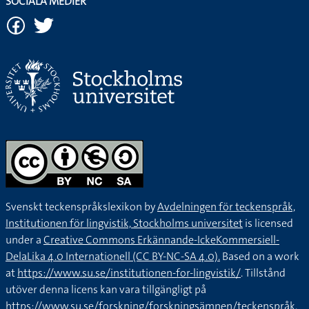
SOCIALA MEDIER
Svenskt teckenspråkslexikon by
Avdelningen för teckenspråk,
Institutionen för lingvistik, Stockholms universitet
is licensed
under a
Creative Commons Erkännande-IckeKommersiell-
DelaLika 4.0 Internationell (CC BY-NC-SA 4.0).
Based on a work
at
https://www.su.se/institutionen-for-lingvistik/
. Tillstånd
utöver denna licens kan vara tillgängligt på
https://www.su.se/forskning/forskningsämnen/teckenspråk
.