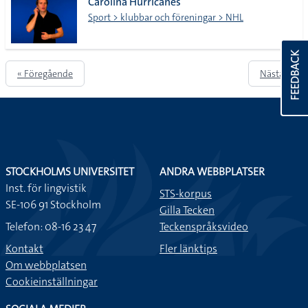
Carolina Hurricanes
Sport > klubbar och föreningar > NHL
FEEDBACK
« Föregående
Nästa »
STOCKHOLMS UNIVERSITET
ANDRA WEBBPLATSER
Inst. för lingvistik
STS-korpus
SE-106 91 Stockholm
Gilla Tecken
Telefon: 08-16 23 47
Teckenspråksvideo
Kontakt
Fler länktips
Om webbplatsen
Cookieinställningar