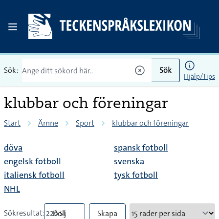
Sök:
Sök
Hjälp/Tips
klubbar och föreningar
Start
Ämne
Sport
klubbar och föreningar
döva
spansk fotboll
engelsk fotboll
svenska
italiensk fotboll
tysk fotboll
NHL
Sökresultat: 226 st
Dölj
Skapa