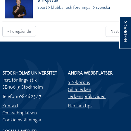
Vittsjö GIK
Sport > klubbar och föreningar > svenska
FEEDBACK
« Föregående
Nästa »
STOCKHOLMS UNIVERSITET
ANDRA WEBBPLATSER
Inst. för lingvistik
STS-korpus
SE-106 91 Stockholm
Gilla Tecken
Telefon: 08-16 23 47
Teckenspråksvideo
Kontakt
Fler länktips
Om webbplatsen
Cookieinställningar