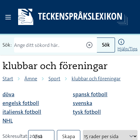
Sök:
Sök
Hjälp/Tips
klubbar och föreningar
Start
Ämne
Sport
klubbar och föreningar
döva
spansk fotboll
engelsk fotboll
svenska
italiensk fotboll
tysk fotboll
NHL
Sökresultat: 207 st
Visa
Skapa