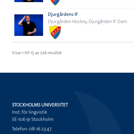
Djurgårdens IF
Djurgården Hockey, Djurgården IF Dam
Visar
1
till
15
av
226
resultat
STOCKHOLMS UNIVERSITET
Inst. för lingvistik
SE-106 91 Stockholm
Telefon: 08-16 23 47