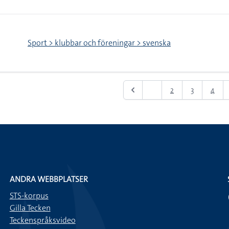
Sport > klubbar och föreningar > svenska
1
2
3
4
ANDRA WEBBPLATSER
STS-korpus
Gilla Tecken
Teckenspråksvideo