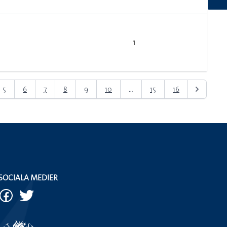
1
5
6
7
8
9
10
...
15
16
SOCIALA MEDIER