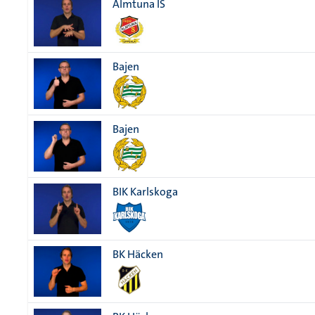
Almtuna IS
Bajen
Bajen
BIK Karlskoga
BK Häcken