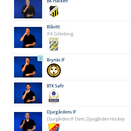
BK Häcken
Blåvitt
IFK Göteborg
2
Brynäs IF
BTK Safir
Djurgårdens IF
Djurgården IF Dam, Djurgården Hockey