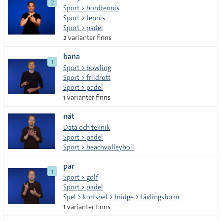
2
Sport > bordtennis
Sport > tennis
Sport > padel
2 varianter finns
bana
1
Sport > bowling
Sport > friidrott
Sport > padel
1 varianter finns
nät
Data och teknik
Sport > padel
Sport > beachvolleyboll
par
1
Sport > golf
Sport > padel
Spel > kortspel > bridge > tävlingsform
1 varianter finns