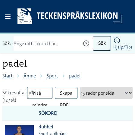
Sök:
Sök
Hjälp/Tips
padel
Start
Ämne
Sport
padel
Sökresultat: 106 st
Visa
Skapa
(127 st)
mindre
PDF
SÖKORD
vanliga
dubbel
tecken
Sport > allmänt