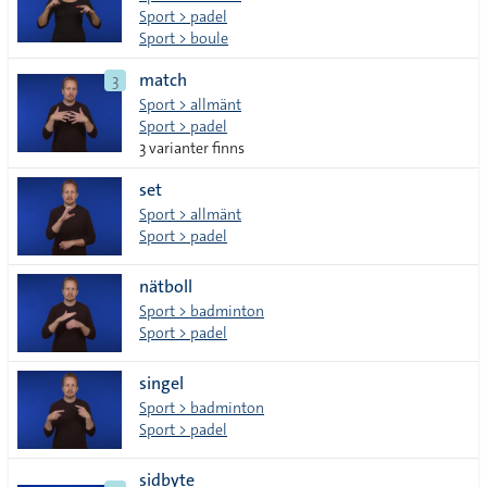
Sport > padel
Sport > boule
match
3
Sport > allmänt
Sport > padel
3 varianter finns
set
Sport > allmänt
Sport > padel
nätboll
Sport > badminton
Sport > padel
singel
Sport > badminton
Sport > padel
sidbyte