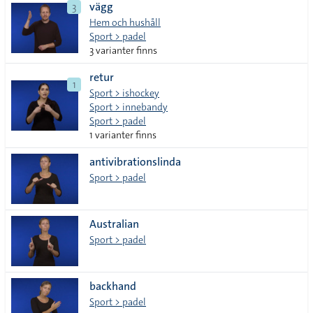
vägg
3
Hem och hushåll
Sport > padel
3 varianter finns
retur
1
Sport > ishockey
Sport > innebandy
Sport > padel
1 varianter finns
antivibrationslinda
Sport > padel
Australian
Sport > padel
backhand
Sport > padel