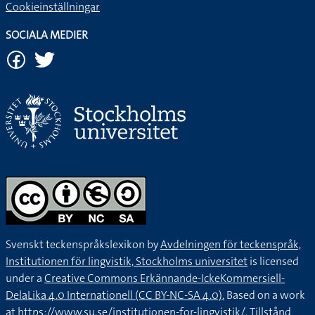
Cookieinställningar
SOCIALA MEDIER
Svenskt teckenspråkslexikon by
Avdelningen för teckenspråk,
Institutionen för lingvistik, Stockholms universitet
is licensed
under a
Creative Commons Erkännande-IckeKommersiell-
DelaLika 4.0 Internationell (CC BY-NC-SA 4.0).
Based on a work
at
https://www.su.se/institutionen-for-lingvistik/
. Tillstånd