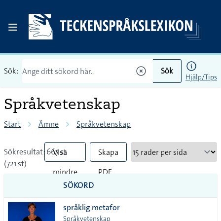
Sök:
Sök
Hjälp/Tips
Språkvetenskap
Start
Ämne
Språkvetenskap
Sökresultat: 667 st
Visa
Skapa
(721 st)
mindre
PDF
SÖKORD
vanliga
språklig metafor
tecken
Språkvetenskap