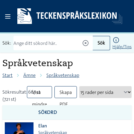
Sök:
Sök
Hjälp/Tips
Språkvetenskap
Start
Ämne
Språkvetenskap
Sökresultat: 667 st
Visa
Skapa
(721 st)
mindre
PDF
SÖKORD
vanliga
Elan
tecken
Språkvetenskap