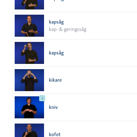
kapsåg
kap- & geringssåg
kapsåg
kikare
1
kniv
kofot