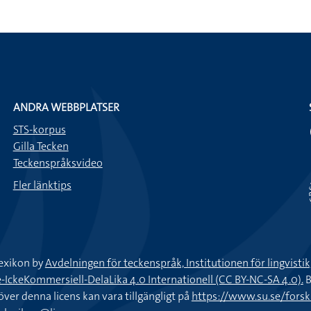
ANDRA WEBBPLATSER
STS-korpus
Gilla Tecken
Teckenspråksvideo
Fler länktips
exikon by
Avdelningen för teckenspråk, Institutionen för lingvisti
keKommersiell-DelaLika 4.0 Internationell (CC BY-NC-SA 4.0).
B
töver denna licens kan vara tillgängligt på
https://www.su.se/fors