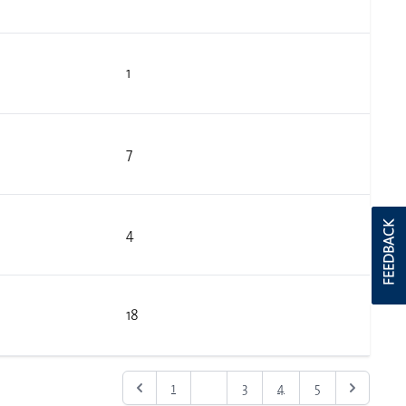
1
7
FEEDBACK
4
18
1
2
3
4
5