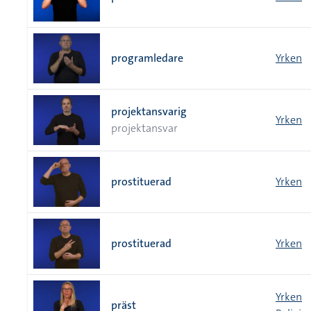
programledare
Yrken
projektansvarig
Yrken
projektansvar
prostituerad
Yrken
prostituerad
Yrken
Yrken
präst