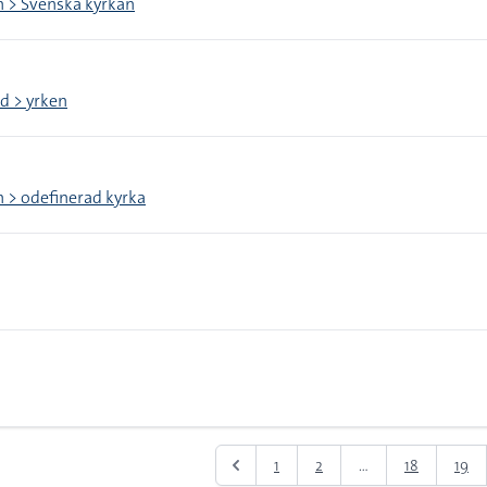
n > Svenska kyrkan
d > yrken
n > odefinerad kyrka
1
2
...
18
19