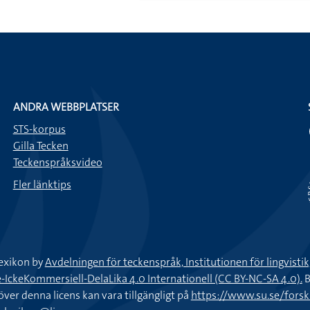
ANDRA WEBBPLATSER
STS-korpus
Gilla Tecken
Teckenspråksvideo
Fler länktips
exikon by
Avdelningen för teckenspråk, Institutionen för lingvisti
keKommersiell-DelaLika 4.0 Internationell (CC BY-NC-SA 4.0).
B
töver denna licens kan vara tillgängligt på
https://www.su.se/fors