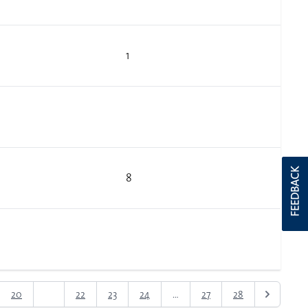
1
FEEDBACK
8
20
21
22
23
24
...
27
28