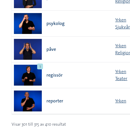
Religio
Yrken
psykolog
Sjukvår
Yrken
påve
Religio
1
Yrken
regissör
Teater
reporter
Yrken
Visar
301
till
315
av
410
resultat