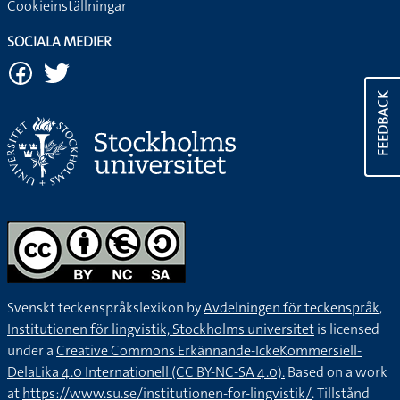
Cookieinställningar
SOCIALA MEDIER
FEEDBACK
Svenskt teckenspråkslexikon by
Avdelningen för teckenspråk,
Institutionen för lingvistik, Stockholms universitet
is licensed
under a
Creative Commons Erkännande-IckeKommersiell-
DelaLika 4.0 Internationell (CC BY-NC-SA 4.0).
Based on a work
at
https://www.su.se/institutionen-for-lingvistik/
. Tillstånd