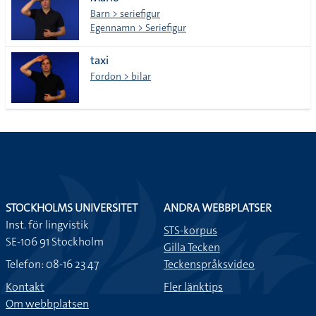
lista
Barn > seriefigur
Egennamn > Seriefigur
taxi
Fordon > bilar
STOCKHOLMS UNIVERSITET
ANDRA WEBBPLATSER
Inst. för lingvistik
STS-korpus
SE-106 91 Stockholm
Gilla Tecken
Telefon: 08-16 23 47
Teckenspråksvideo
Kontakt
Fler länktips
Om webbplatsen