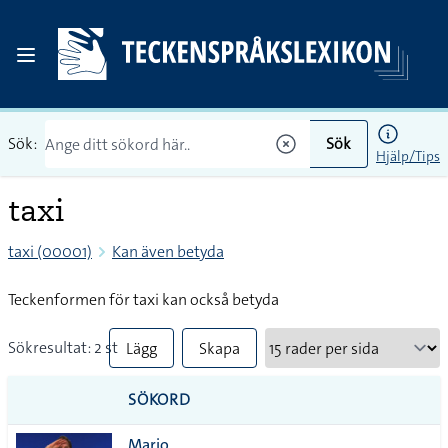
Sök:
Sök
Hjälp/Tips
taxi
taxi (00001)
Kan även betyda
Teckenformen för taxi kan också betyda
Sökresultat: 2 st
Lägg
Skapa
till
PDF
SÖKORD
alla i
Mario