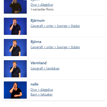
lista
Djur > däggdjur
1 varianter finns
Bjärnum
Geografi > orter > Sverige > Städer
Björna
Geografi > orter > Sverige > Städer
Värmland
Geografi > landskap
nalle
Djur > däggdjur
Barn > leksaker