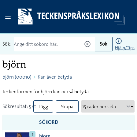
Sök:
Sök
Hjälp/Tips
björn
björn (00010)
Kan även betyda
Teckenformen för björn kan också betyda
Sökresultat: 5 st
Lägg
Skapa
till
PDF
SÖKORD
alla i
1
björn