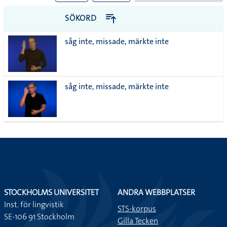
till
PDF
SÖKORD
alla i
såg inte, missade, märkte inte
lista
såg inte, missade, märkte inte
STOCKHOLMS UNIVERSITET
ANDRA WEBBPLATSER
Inst. för lingvistik
STS-korpus
SE-106 91 Stockholm
Gilla Tecken