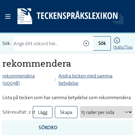
Sök:
Sök
Hjälp/Tips
rekommendera
rekommendera
Andra tecken med samma
(00098)
betydelse
Lista på tecken som har samma betydelse som rekommendera
Sökresultat: 2 st
Lägg
Skapa
till
PDF
SÖKORD