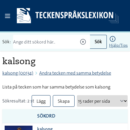
Sök:
Sök
Hjälp/Tips
kalsong
kalsong (00134)
Andra tecken med samma betydelse
Lista på tecken som har samma betydelse som kalsong
Sökresultat: 2 st
Lägg
Skapa
till
PDF
SÖKORD
alla i
kalsong