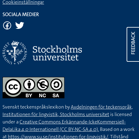
Cookieinställningar
SOCIALA MEDIER
FEEDBACK
Svenskt teckenspråkslexikon by
Avdelningen för teckenspråk,
Institutionen för lingvistik, Stockholms universitet
is licensed
under a
Creative Commons Erkännande-IckeKommersiell-
DelaLika 4.0 Internationell (CC BY-NC-SA 4.0).
Based on a work
at
https://www.su.se/institutionen-for-lingvistik/
. Tillstånd