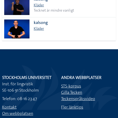
lista
Kläder
Tecknet är mindre vanligt
kalsong
Kläder
STOCKHOLMS UNIVERSITET
ANDRA WEBBPLATSER
Inst. för lingvistik
STS-korpus
SE-106 91 Stockholm
Gilla Tecken
Telefon: 08-16 23 47
Teckenspråksvideo
Kontakt
Fler länktips
Om webbplatsen