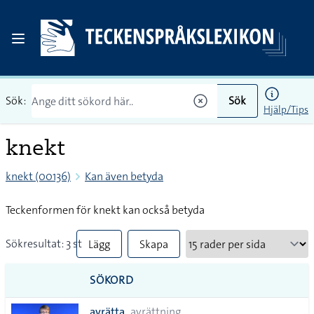
Sök:
Sök
Hjälp/Tips
knekt
knekt (00136)
Kan även betyda
Teckenformen för knekt kan också betyda
Sökresultat: 3 st
Lägg
Skapa
till
PDF
SÖKORD
alla i
avrätta
avrättning