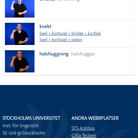
lista
knekt
Spel > kortspel > bridge > kortlek
Spel > kortspel > poker
halshuggning
halshuggas
STOCKHOLMS UNIVERSITET
ANDRA WEBBPLATSER
Inst. för lingvistik
STS-korpus
SE-106 91 Stockholm
Gilla Tecken