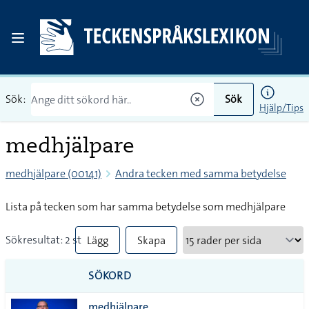
Sök:
Sök
Hjälp/Tips
medhjälpare
medhjälpare (00141)
Andra tecken med samma betydelse
Lista på tecken som har samma betydelse som medhjälpare
Sökresultat: 2 st
Lägg
Skapa
till
PDF
SÖKORD
alla i
medhjälpare