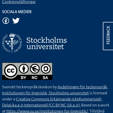
Cookieinställningar
SOCIALA MEDIER
FEEDBACK
Svenskt teckenspråkslexikon by
Avdelningen för teckenspråk,
Institutionen för lingvistik, Stockholms universitet
is licensed
under a
Creative Commons Erkännande-IckeKommersiell-
DelaLika 4.0 Internationell (CC BY-NC-SA 4.0).
Based on a work
at
https://www.su.se/institutionen-for-lingvistik/
. Tillstånd