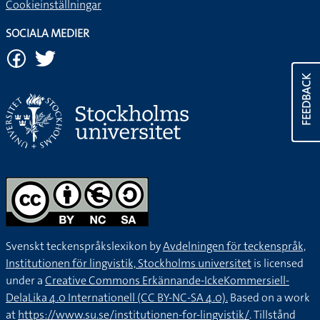
Cookieinställningar
SOCIALA MEDIER
FEEDBACK
Svenskt teckenspråkslexikon by
Avdelningen för teckenspråk,
Institutionen för lingvistik, Stockholms universitet
is licensed
under a
Creative Commons Erkännande-IckeKommersiell-
DelaLika 4.0 Internationell (CC BY-NC-SA 4.0).
Based on a work
at
https://www.su.se/institutionen-for-lingvistik/
. Tillstånd