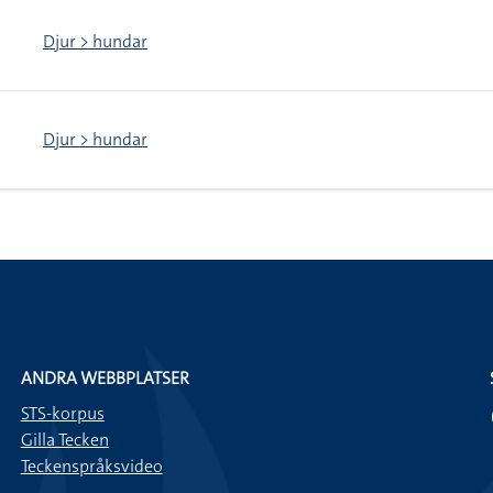
Djur > hundar
Djur > hundar
ANDRA WEBBPLATSER
STS-korpus
Gilla Tecken
Teckenspråksvideo