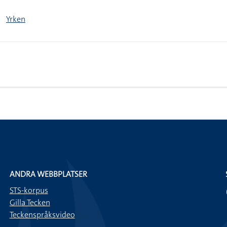
Yrken
ANDRA WEBBPLATSER
STS-korpus
Gilla Tecken
Teckenspråksvideo