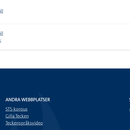
ll
ll
k
ANDRA WEBBPLATSER
STS-korpus
Gilla Tecken
Teckenspråksvideo