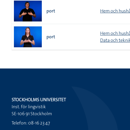
port
Hem och hushå
Hem och hushå
port
Data och tekni
STOCKHOLMS UNIVERSITET
Inst. för lingvistik
SE-106 91 Stockholm
Telefon: 08-16 23 47