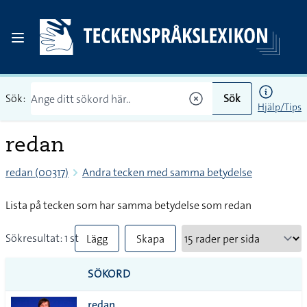
Sök:
Sök
Hjälp/Tips
redan
redan (00317)
Andra tecken med samma betydelse
Lista på tecken som har samma betydelse som redan
Sökresultat: 1 st
Lägg
Skapa
till
PDF
SÖKORD
alla i
redan