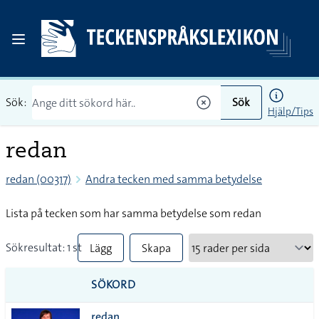
Sök:
Sök
Hjälp/Tips
redan
redan (00317)
Andra tecken med samma betydelse
Lista på tecken som har samma betydelse som redan
Sökresultat: 1 st
Lägg
Skapa
till
PDF
SÖKORD
alla i
redan