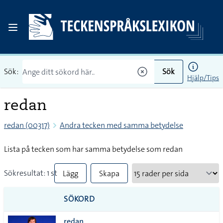
Sök:
Sök
Hjälp/Tips
redan
redan (00317)
Andra tecken med samma betydelse
Lista på tecken som har samma betydelse som redan
Sökresultat: 1 st
Lägg
Skapa
till
PDF
SÖKORD
alla i
redan