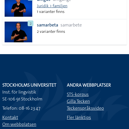
lista
Juridik > familjen
1 varianter finns
2
samarbeta
samarbete
2 varianter finns
STOCKHOLMS UNIVERSITET
ANDRA WEBBPLATSER
Inst. för lingvistik
STS-korpus
SE-106 91 Stockholm
Gilla Tecken
Telefon: 08-16 23 47
Teckenspråksvideo
Kontakt
Fler länktips
Om webbplatsen