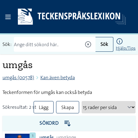
Sök:
Sök
Hjälp/Tips
umgås
umgås (00578)
Kan även betyda
Teckenformen för umgås kan också betyda
Sökresultat: 2 st
Lägg
Skapa
till
PDF
SÖKORD
alla i
1
umgås
umgänge