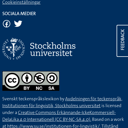
Cookieinställningar
SOCIALA MEDIER
FEEDBACK
Svenskt teckenspråkslexikon by
Avdelningen för teckenspråk,
Institutionen för lingvistik, Stockholms universitet
is licensed
under a
Creative Commons Erkännande-IckeKommersiell-
DelaLika 4.0 Internationell (CC BY-NC-SA 4.0).
Based on a work
at
https://www.su.se/institutionen-for-lingvistik/
. Tillstånd