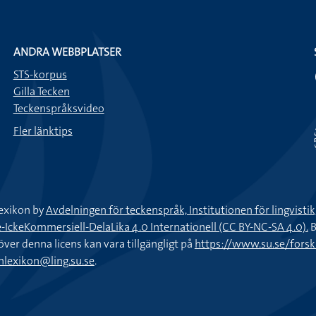
ANDRA WEBBPLATSER
STS-korpus
Gilla Tecken
Teckenspråksvideo
Fler länktips
exikon by
Avdelningen för teckenspråk, Institutionen för lingvisti
keKommersiell-DelaLika 4.0 Internationell (CC BY-NC-SA 4.0).
B
töver denna licens kan vara tillgängligt på
https://www.su.se/fors
nlexikon@ling.su.se
.