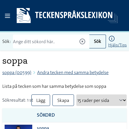
Sök:
Sök
Hjälp/Tips
soppa
soppa (00599)
Andra tecken med samma betydelse
Lista på tecken som har samma betydelse som soppa
Sökresultat: 1 st
Lägg
Skapa
till
PDF
SÖKORD
alla i
soppa