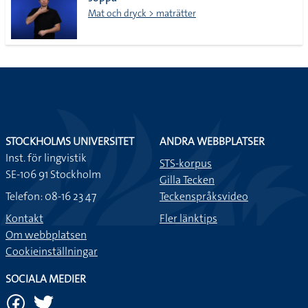
lista
Mat och dryck > maträtter
STOCKHOLMS UNIVERSITET
ANDRA WEBBPLATSER
Inst. för lingvistik
STS-korpus
SE-106 91 Stockholm
Gilla Tecken
Telefon: 08-16 23 47
Teckenspråksvideo
Kontakt
Fler länktips
Om webbplatsen
Cookieinställningar
SOCIALA MEDIER