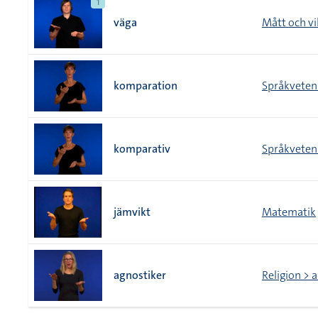
1
väga
Mått och vi
komparation
Språkveten
komparativ
Språkveten
jämvikt
Matematik
agnostiker
Religion > 