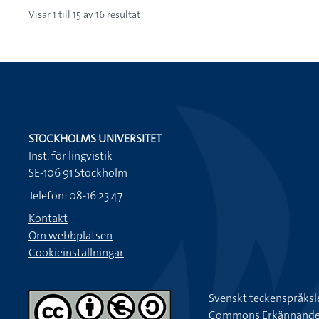
Visar
1
till
15
av
16
resultat
STOCKHOLMS UNIVERSITET
Inst. för lingvistik
SE-106 91 Stockholm
Telefon: 08-16 23 47
Kontakt
Om webbplatsen
Cookieinställningar
Svenskt teckenspråksl
Commons Erkännande-Ic