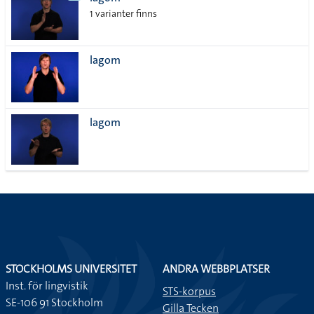
lista
1 varianter finns
lagom
lagom
STOCKHOLMS UNIVERSITET
ANDRA WEBBPLATSER
Inst. för lingvistik
STS-korpus
SE-106 91 Stockholm
Gilla Tecken