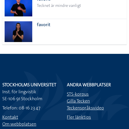
lista
Tecknet är mindre vanligt
favorit
STOCKHOLMS UNIVERSITET
ANDRA WEBBPLATSER
Inst. för lingvistik
STS-korpus
SE-106 91 Stockholm
Gilla Tecken
Telefon: 08-16 23 47
Teckenspråksvideo
Kontakt
Fler länktips
Om webbplatsen