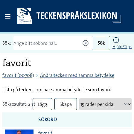
Sök:
Sök
Hjälp/Tips
favorit
favorit (00708)
Andra tecken med samma betydelse
Lista på tecken som har samma betydelse som favorit
Sökresultat: 2 st
Lägg
Skapa
till
PDF
SÖKORD
alla i
favorit