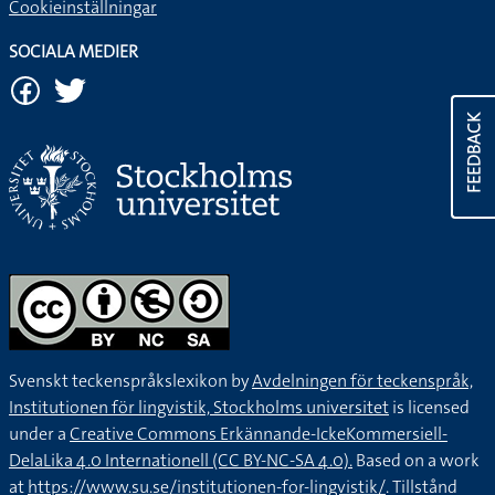
Cookieinställningar
SOCIALA MEDIER
FEEDBACK
Svenskt teckenspråkslexikon by
Avdelningen för teckenspråk,
Institutionen för lingvistik, Stockholms universitet
is licensed
under a
Creative Commons Erkännande-IckeKommersiell-
DelaLika 4.0 Internationell (CC BY-NC-SA 4.0).
Based on a work
at
https://www.su.se/institutionen-for-lingvistik/
. Tillstånd