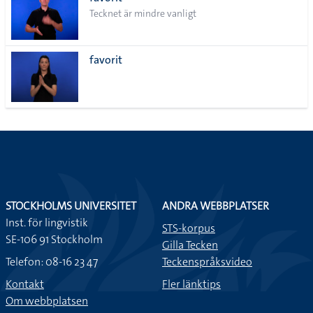
lista
Tecknet är mindre vanligt
favorit
STOCKHOLMS UNIVERSITET
ANDRA WEBBPLATSER
Inst. för lingvistik
STS-korpus
SE-106 91 Stockholm
Gilla Tecken
Telefon: 08-16 23 47
Teckenspråksvideo
Kontakt
Fler länktips
Om webbplatsen