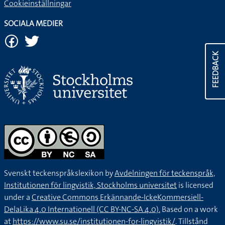
Cookieinställningar
SOCIALA MEDIER
FEEDBACK
Svenskt teckenspråkslexikon by
Avdelningen för teckenspråk,
Institutionen för lingvistik, Stockholms universitet
is licensed
under a
Creative Commons Erkännande-IckeKommersiell-
DelaLika 4.0 Internationell (CC BY-NC-SA 4.0).
Based on a work
at
https://www.su.se/institutionen-for-lingvistik/
. Tillstånd