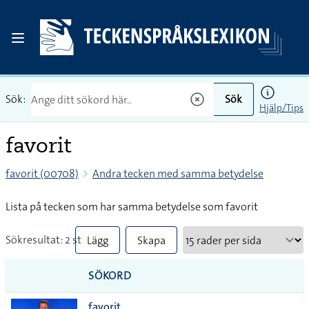
Sök:
Sök
Hjälp/Tips
favorit
favorit (00708)
Andra tecken med samma betydelse
Lista på tecken som har samma betydelse som favorit
Sökresultat: 2 st
Lägg
Skapa
till
PDF
SÖKORD
alla i
favorit