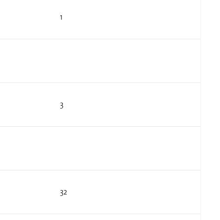
1
3
32