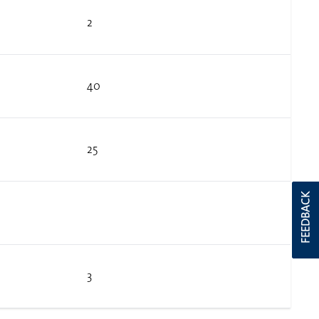
2
40
25
FEEDBACK
3