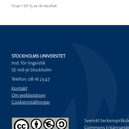
Visar
1
till
15
av
16
resultat
STOCKHOLMS UNIVERSITET
Inst. för lingvistik
SE-106 91 Stockholm
Telefon: 08-16 23 47
Kontakt
Om webbplatsen
Cookieinställningar
Svenskt teckenspråksl
Commons Erkännande-Ic