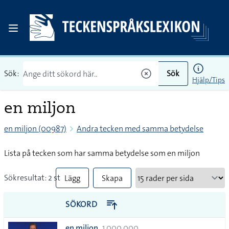
Sök:
Sök
Hjälp/Tips
en miljon
en miljon (00987)
Andra tecken med samma betydelse
Lista på tecken som har samma betydelse som en miljon
Sökresultat: 2 st
Lägg
Skapa
till
PDF
SÖKORD
alla i
en miljon
1 000 000