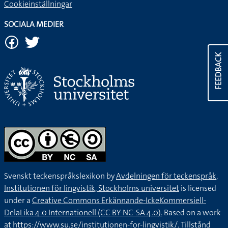
Cookieinställningar
SOCIALA MEDIER
FEEDBACK
Svenskt teckenspråkslexikon by
Avdelningen för teckenspråk,
Institutionen för lingvistik, Stockholms universitet
is licensed
under a
Creative Commons Erkännande-IckeKommersiell-
DelaLika 4.0 Internationell (CC BY-NC-SA 4.0).
Based on a work
at
https://www.su.se/institutionen-for-lingvistik/
. Tillstånd