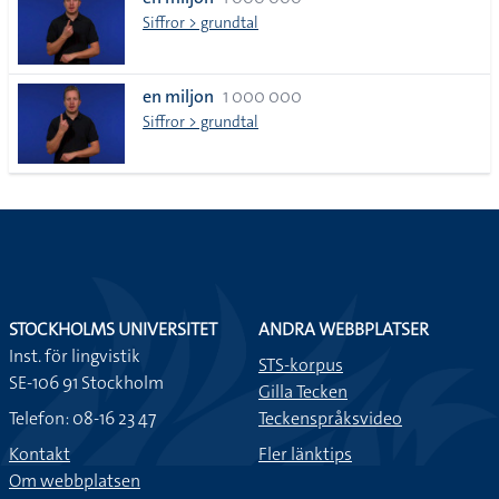
lista
Siffror > grundtal
en miljon
1 000 000
Siffror > grundtal
STOCKHOLMS UNIVERSITET
ANDRA WEBBPLATSER
Inst. för lingvistik
STS-korpus
SE-106 91 Stockholm
Gilla Tecken
Telefon: 08-16 23 47
Teckenspråksvideo
Kontakt
Fler länktips
Om webbplatsen