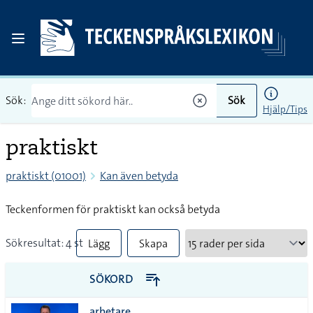
Sök:
Sök
Hjälp/Tips
praktiskt
praktiskt (01001)
Kan även betyda
Teckenformen för praktiskt kan också betyda
Sökresultat: 4 st
Lägg
Skapa
till
PDF
SÖKORD
alla i
arbetare