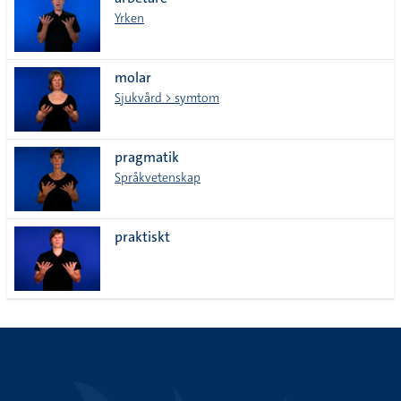
lista
Yrken
molar
Sjukvård > symtom
pragmatik
Språkvetenskap
praktiskt