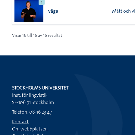
1
väga
Mått och v
Visar
16
till
16
av
16
resultat
STOCKHOLMS UNIVERSITET
Inst. för lingvistik
SE-106 91 Stockholm
Telefon: 08-16 23 47
Kontakt
Om webbplatsen