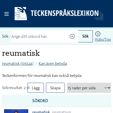
Sök:
Sök
Hjälp/Tips
reumatisk
reumatisk (01024)
Kan även betyda
Teckenformen för reumatisk kan också betyda
Sökresultat: 2 st
Lägg
Skapa
till
PDF
SÖKORD
alla i
reumatisk
reumatism