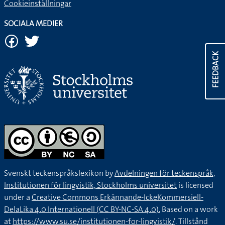
Cookieinställningar
SOCIALA MEDIER
FEEDBACK
Svenskt teckenspråkslexikon by
Avdelningen för teckenspråk,
Institutionen för lingvistik, Stockholms universitet
is licensed
under a
Creative Commons Erkännande-IckeKommersiell-
DelaLika 4.0 Internationell (CC BY-NC-SA 4.0).
Based on a work
at
https://www.su.se/institutionen-for-lingvistik/
. Tillstånd