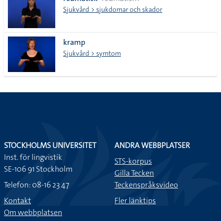
lista
Sjukvård > sjukdomar och skador
kramp
Sjukvård > symtom
STOCKHOLMS UNIVERSITET
ANDRA WEBBPLATSER
Inst. för lingvistik
STS-korpus
SE-106 91 Stockholm
Gilla Tecken
Telefon: 08-16 23 47
Teckenspråksvideo
Kontakt
Fler länktips
Om webbplatsen