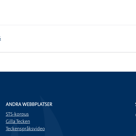
6
ANDRA WEBBPLATSER
STS-korpus
Gilla Tecken
Teckenspråksvideo