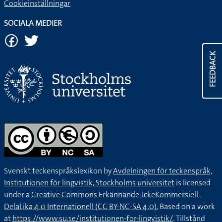
Cookieinställningar
SOCIALA MEDIER
FEEDBACK
Svenskt teckenspråkslexikon by
Avdelningen för teckenspråk,
Institutionen för lingvistik, Stockholms universitet
is licensed
under a
Creative Commons Erkännande-IckeKommersiell-
DelaLika 4.0 Internationell (CC BY-NC-SA 4.0).
Based on a work
at
https://www.su.se/institutionen-for-lingvistik/
. Tillstånd