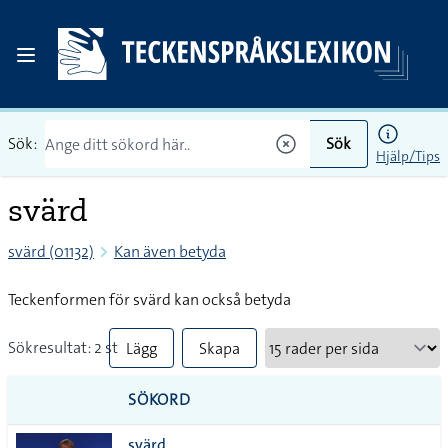
Sök:
Sök
Hjälp/Tips
svärd
svärd (01132)
Kan även betyda
Teckenformen för svärd kan också betyda
Sökresultat: 2 st
Lägg
Skapa
till
PDF
SÖKORD
alla i
svärd