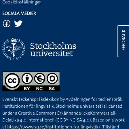
Cookieinställningar
SOCIALA MEDIER
FEEDBACK
Svenskt teckenspråkslexikon by
Avdelningen för teckenspråk,
Institutionen för lingvistik, Stockholms universitet
is licensed
under a
Creative Commons Erkännande-IckeKommersiell-
DelaLika 4.0 Internationell (CC BY-NC-SA 4.0).
Based on a work
at
https://www.su.se/institutionen-for-lingvistik/
. Tillstånd