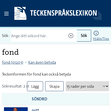
Sök:
Sök
Hjälp/Tips
fond
fond (01203)
Kan även betyda
Teckenformen för fond kan också betyda
Sökresultat: 2 st
Lägg
Skapa
till
PDF
SÖKORD
alla i
pott