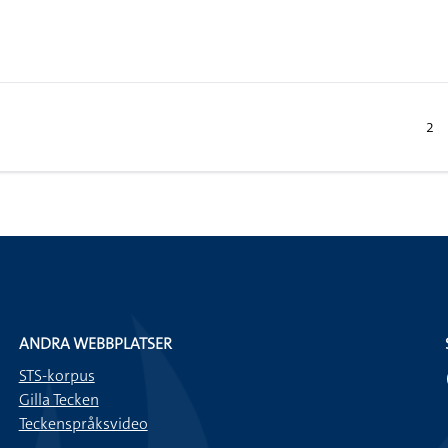
2
ANDRA WEBBPLATSER
STS-korpus
Gilla Tecken
Teckenspråksvideo