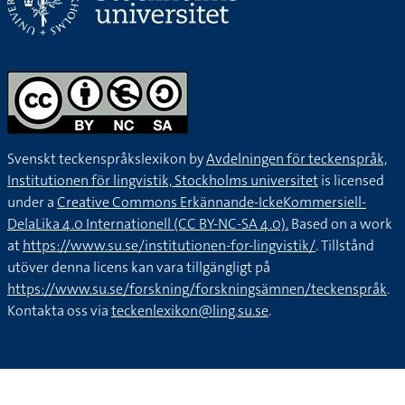
Svenskt teckenspråkslexikon by
Avdelningen för teckenspråk,
Institutionen för lingvistik, Stockholms universitet
is licensed
under a
Creative Commons Erkännande-IckeKommersiell-
DelaLika 4.0 Internationell (CC BY-NC-SA 4.0).
Based on a work
at
https://www.su.se/institutionen-for-lingvistik/
. Tillstånd
utöver denna licens kan vara tillgängligt på
https://www.su.se/forskning/forskningsämnen/teckenspråk
.
Kontakta oss via
teckenlexikon@ling.su.se
.