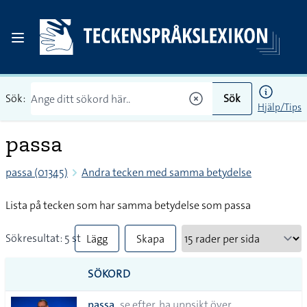
Sök:
Sök
Hjälp/Tips
passa
passa (01345)
Andra tecken med samma betydelse
Lista på tecken som har samma betydelse som passa
Sökresultat: 5 st
Lägg
Skapa
till
PDF
SÖKORD
alla i
passa
se efter, ha uppsikt över