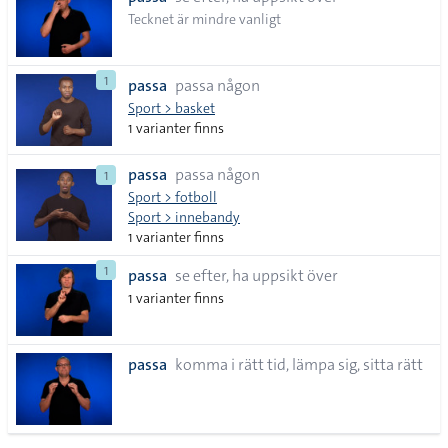
lista
Tecknet är mindre vanligt
1
passa
passa någon
Sport > basket
1 varianter finns
passa
passa någon
1
Sport > fotboll
Sport > innebandy
1 varianter finns
1
passa
se efter, ha uppsikt över
1 varianter finns
passa
komma i rätt tid, lämpa sig, sitta rätt