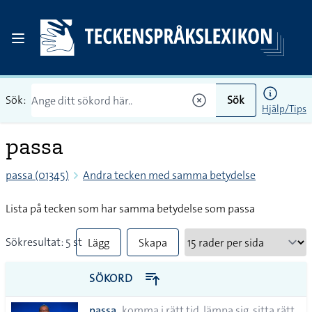
Sök:
Sök
Hjälp/Tips
passa
passa (01345)
Andra tecken med samma betydelse
Lista på tecken som har samma betydelse som passa
Sökresultat: 5 st
Lägg
Skapa
till
PDF
SÖKORD
alla i
passa
komma i rätt tid, lämpa sig, sitta rätt