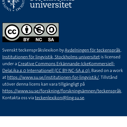
Svenskt teckenspråkslexikon by
Avdelningen för teckenspråk,
Institutionen för lingvistik, Stockholms universitet
is licensed
under a
Creative Commons Erkännande-IckeKommersiell-
DelaLika 4.0 Internationell (CC BY-NC-SA 4.0).
Based on a work
at
https://www.su.se/institutionen-for-lingvistik/
. Tillstånd
utöver denna licens kan vara tillgängligt på
https://www.su.se/forskning/forskningsämnen/teckenspråk
.
Kontakta oss via
teckenlexikon@ling.su.se
.