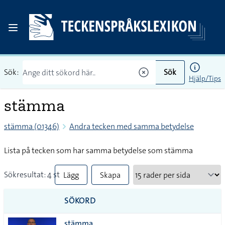
Sök:
Sök
Hjälp/Tips
stämma
stämma (01346)
Andra tecken med samma betydelse
Lista på tecken som har samma betydelse som stämma
Sökresultat: 4 st
Lägg
Skapa
till
PDF
SÖKORD
alla i
stämma