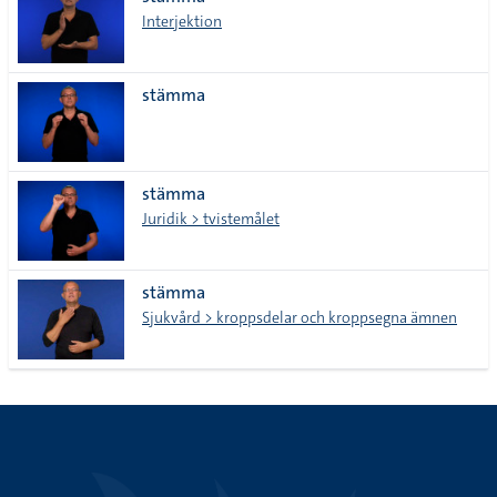
lista
Interjektion
stämma
stämma
Juridik > tvistemålet
stämma
Sjukvård > kroppsdelar och kroppsegna ämnen