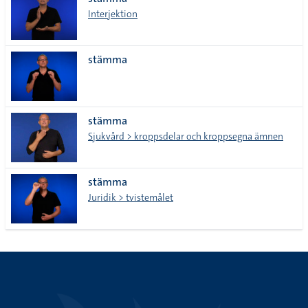
lista
Interjektion
stämma
stämma
Sjukvård > kroppsdelar och kroppsegna ämnen
stämma
Juridik > tvistemålet