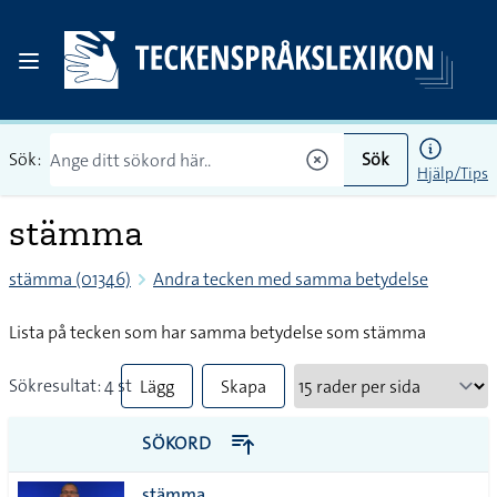
Sök:
Sök
Hjälp/Tips
stämma
stämma (01346)
Andra tecken med samma betydelse
Lista på tecken som har samma betydelse som stämma
Sökresultat: 4 st
Lägg
Skapa
till
PDF
SÖKORD
alla i
stämma