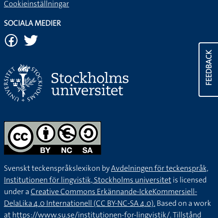
Cookieinställningar
SOCIALA MEDIER
FEEDBACK
Svenskt teckenspråkslexikon by
Avdelningen för teckenspråk,
Institutionen för lingvistik, Stockholms universitet
is licensed
under a
Creative Commons Erkännande-IckeKommersiell-
DelaLika 4.0 Internationell (CC BY-NC-SA 4.0).
Based on a work
at
https://www.su.se/institutionen-for-lingvistik/
. Tillstånd