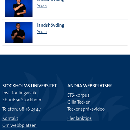
lista
Yrken
landshövding
Yrken
STOCKHOLMS UNIVERSITET
ANDRA WEBBPLATSER
Inst. för lingvistik
STS-korpus
SE-106 91 Stockholm
Gilla Tecken
Telefon: 08-16 23 47
Teckenspråksvideo
Kontakt
Fler länktips
Om webbplatsen