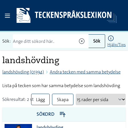
Sök:
Sök
Hjälp/Tips
landshövding
landshövding (01394)
Andra tecken med samma betydelse
Lista på tecken som har samma betydelse som landshövding
Sökresultat: 2 st
Lägg
Skapa
till
PDF
SÖKORD
alla i
landshövding