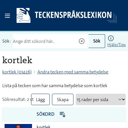
Sök:
Sök
Hjälp/Tips
kortlek
kortlek (01426)
Andra tecken med samma betydelse
Lista på tecken som har samma betydelse som kortlek
Sökresultat: 2 st
Lägg
Skapa
till
PDF
SÖKORD
alla i
kortlek