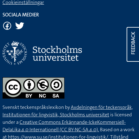
Cookieinställningar
SOCIALA MEDIER
FEEDBACK
Svenskt teckenspråkslexikon by
Avdelningen för teckenspråk,
Institutionen för lingvistik, Stockholms universitet
is licensed
under a
Creative Commons Erkännande-IckeKommersiell-
DelaLika 4.0 Internationell (CC BY-NC-SA 4.0).
Based on a work
at
https://www.su.se/institutionen-for-lingvistik/
. Tillstånd