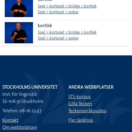
lista
Spel > kortspel > bridge > kortlek
Spel > kortspel > poker
kortlek
Spel > kortspel > bridge > kortlek
Spel > kortspel > poker
STOCKHOLMS UNIVERSITET
ANDRA WEBBPLATSER
Inst. för lingvistik
STS-korpus
SE-106 91 Stockholm
Gilla Tecken
Telefon: 08-16 23 47
Teckenspråksvideo
Kontakt
Fler länktips
Om webbplatsen