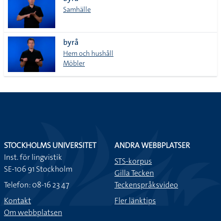
lista
Samhälle
byrå
Hem och hushåll
Möbler
STOCKHOLMS UNIVERSITET
ANDRA WEBBPLATSER
Inst. för lingvistik
STS-korpus
SE-106 91 Stockholm
Gilla Tecken
Telefon: 08-16 23 47
Teckenspråksvideo
Kontakt
Fler länktips
Om webbplatsen