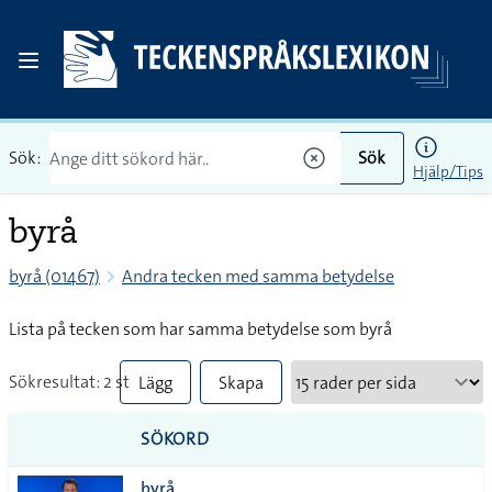
Sök:
Sök
Hjälp/Tips
byrå
byrå (01467)
Andra tecken med samma betydelse
Lista på tecken som har samma betydelse som byrå
Sökresultat: 2 st
Lägg
Skapa
till
PDF
SÖKORD
alla i
byrå