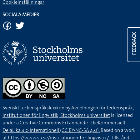
Cookieinställningar
SOCIALA MEDIER
FEEDBACK
Svenskt teckenspråkslexikon by
Avdelningen för teckenspråk,
Institutionen för lingvistik, Stockholms universitet
is licensed
under a
Creative Commons Erkännande-IckeKommersiell-
DelaLika 4.0 Internationell (CC BY-NC-SA 4.0).
Based on a work
at
https://www.su.se/institutionen-for-lingvistik/
. Tillstånd