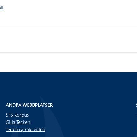
ll
ANDRA WEBBPLATSER
STS-korpus
Gilla Tecken
Teckenspråksvideo