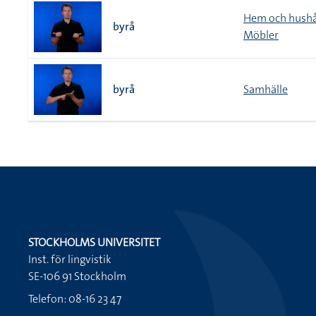
Hem och hushå
byrå
Möbler
byrå
Samhälle
STOCKHOLMS UNIVERSITET
Inst. för lingvistik
SE-106 91 Stockholm
Telefon: 08-16 23 47