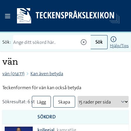
Sök:
Sök
Hjälp/Tips
vän
vän (01477)
Kan även betyda
Teckenformen för vän kan också betyda
Sökresultat: 6 st
Lägg
Skapa
till
PDF
SÖKORD
alla i
kollegial
kamratlig