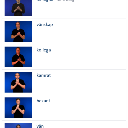
lista
vänskap
kollega
kamrat
bekant
vän