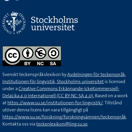
Svenskt teckenspråkslexikon by
Avdelningen för teckenspråk,
Institutionen för lingvistik, Stockholms universitet
is licensed
under a
Creative Commons Erkännande-IckeKommersiell-
DelaLika 4.0 Internationell (CC BY-NC-SA 4.0).
Based on a work
at
https://www.su.se/institutionen-for-lingvistik/
. Tillstånd
utöver denna licens kan vara tillgängligt på
https://www.su.se/forskning/forskningsämnen/teckenspråk
.
Kontakta oss via
teckenlexikon@ling.su.se
.