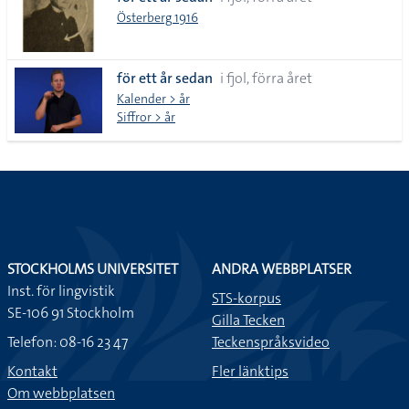
lista
Österberg 1916
för ett år sedan
i fjol, förra året
Kalender > år
Siffror > år
STOCKHOLMS UNIVERSITET
ANDRA WEBBPLATSER
Inst. för lingvistik
STS-korpus
SE-106 91 Stockholm
Gilla Tecken
Telefon: 08-16 23 47
Teckenspråksvideo
Kontakt
Fler länktips
Om webbplatsen