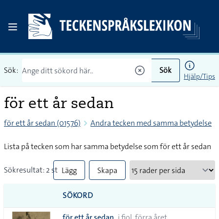
Sök:
Sök
Hjälp/Tips
för ett år sedan
för ett år sedan (01576)
Andra tecken med samma betydelse
Lista på tecken som har samma betydelse som för ett år sedan
Sökresultat: 2 st
Lägg
Skapa
till
PDF
SÖKORD
alla i
för ett år sedan
i fjol, förra året