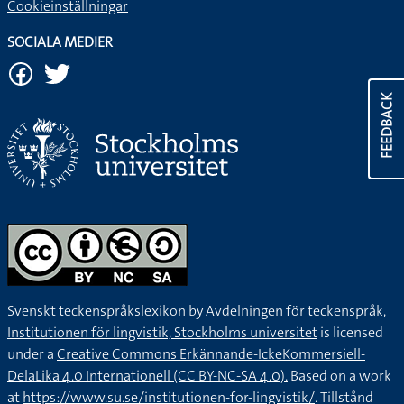
Cookieinställningar
SOCIALA MEDIER
FEEDBACK
Svenskt teckenspråkslexikon by
Avdelningen för teckenspråk,
Institutionen för lingvistik, Stockholms universitet
is licensed
under a
Creative Commons Erkännande-IckeKommersiell-
DelaLika 4.0 Internationell (CC BY-NC-SA 4.0).
Based on a work
at
https://www.su.se/institutionen-for-lingvistik/
. Tillstånd