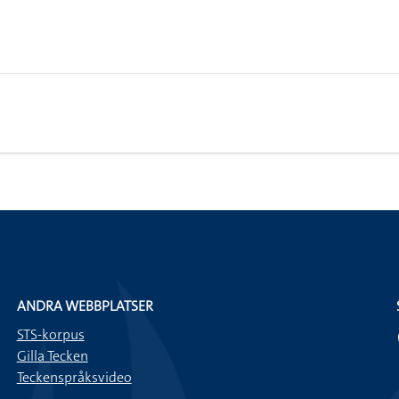
ANDRA WEBBPLATSER
STS-korpus
Gilla Tecken
Teckenspråksvideo