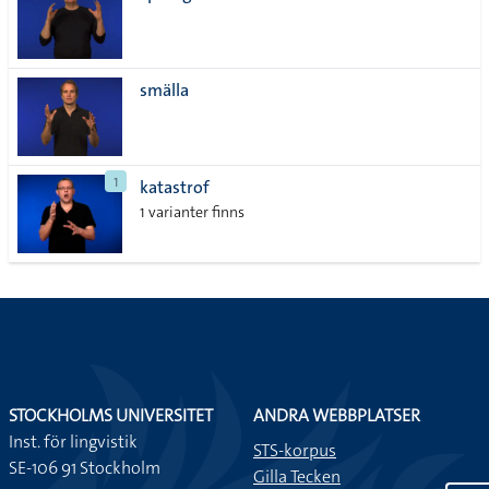
smälla
1
katastrof
1 varianter finns
STOCKHOLMS UNIVERSITET
ANDRA WEBBPLATSER
Inst. för lingvistik
STS-korpus
SE-106 91 Stockholm
Gilla Tecken