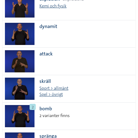
lista
Kemi och fysik
dynamit
attack
skräll
Sport > allmänt
Spel > övrigt
2
bomb
2 varianter finns
spränga