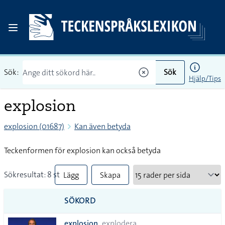
Sök:
Sök
Hjälp/Tips
explosion
explosion (01687)
Kan även betyda
Teckenformen för explosion kan också betyda
Sökresultat: 8 st
Lägg
Skapa
till
PDF
SÖKORD
alla i
explosion
explodera